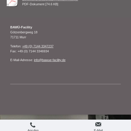
PDF-Dokument [74.6 KB]
BAWÜ-Facility
Götzenbergweg
18
71711
Murr
Telefon:
+49 (0) 7144 3347237
Fax:
+49 (0) 7144 3346934
E-Mail-Adresse:
info@bawue-facility.de
Webansicht
Druckversion
|
Sitemap
Anrufen
E-Mail
© BAWÜ-Faciity 2013